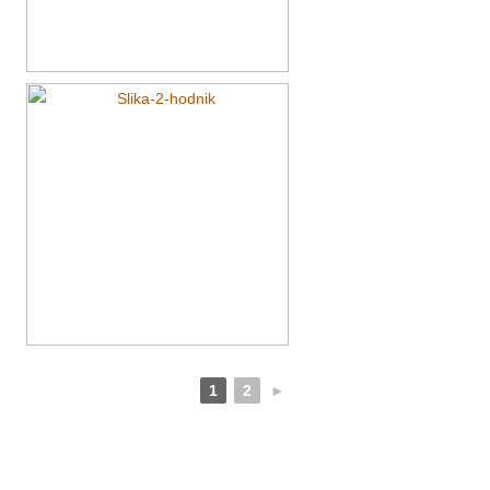
1
2
►